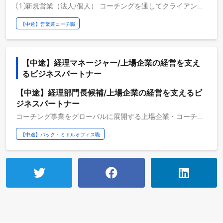
①新規営業（法人/個人） コーチングを通してクライアント企業・社会に組織開発の価値を届けるために、企業や個人との最初の商談の機会を創るポジションです。アポイント獲得後は、先輩や上司の主導の元、初回の商談からお客様のビジョンの明確化、成果設計、ご契約まで、一気通貫してクライアントに関わります。 ②プロジェクトマネジメント プロジェクトリーダーを補佐する役割です。社内外のステークホルダーとの予定調整や、クライアントが適切なスケジュールでコーチングを受けているか確認し、プロジェクトの品質を管理します。作業中心のように見えますが、起こりうるリスクや課題を先回りしてリーダーや案件担当役員に報告したり、プロジェクトの目的やゴール達成に必要だと思う仕事を自ら考え、提案し、実行していくことが求められます。 ＜例＞下記についてプロジェクトリーダーと相談しながら進める役割です ・プロジェクト全体スケジュール設計、各ステークホルダーの予定調整、進捗管理 ・クライアントミーティングの設計、一部パートの進行 ・社内プロジェクトミーティングの設計、進行 ・コーチングの品質インタビュー同席、ログ作成 ③ミドルマネジメント層への1on1コーチング／オンラインクラスの提供 組織変革を目的としたコーチングを行います。中途で入社するメンバーのほとんどがコーチング未経験です。コーチになるためのトレーニングを経て社内試験に合格した方から順次、実際のクライアントへのコーチングを開始いただきます。 ーーーーーーーーーーーーーーーーーーーーーーーーーーーーーーー 【この先のキャリアパス】 上記業務を体得したその先には、営業、プロジェクトマネジメントそれぞれの場面でご自身で主導していただくことを期待します。 キャリアの次のステップについては以下URLの仕事内容を参照してください。 ■営業および組織開発コーチ（プロジェクト主担当クラス）■ https://herp.careers/v1/coacha/ApNiJGA7huPT
【中途】営業兼コーチ職
【中途】経理マネージャー/上場企業の経営を支え
るビジネスパートナー
【中途】経理部門長候補/上場企業の経営を支えるビ
ジネスパートナー
コーチング事業をグローバルに展開する上場企業・コーチ・エィで、CFO直下の経理マネージャーを募集します。 当社は2027年1月にホールディングス体制への移行（HD化）を予定しており、 経理・財務はいままさに変革の中核にあります。 決算・開示といった上場企業経理の基盤を担いながら、グループ経理体制の構築、 管理会計基盤の刷新、AIによる業務再設計までを少数精鋭のチームでリードいただきます。 経営判断に直結する数字づくりと分析を担い、 攻めのファイナンス組織を共に構築していただける方に是非お越しいただだきたいと考えています。 --------------- ▼主な業務内容 経理 ・ 財務会計（単体決算・連結決算） ・ 開示書類作成、監査法人対応 ・ 管理会計（HD化を見据えた管理会計基盤の設計・刷新） ・ HD化に伴うグループ経理体制の構築 ・ 経理業務のAI活用・再設計の推進 ・ （本人の意欲次第で拡大可）FP&A、内部統制、経営企画、資本政策・IR等の周辺・上流領域 --------------- ▼ポジションの魅力 【上場企業経理】 上場企業における一連の決算作業や監査法人対応に携わることができます。 【経営陣と距離が近い】 社長（経理責任者出身で2025年1月に社長就任）に対し直接レポートする機会も多いです。 【職務領域の拡大も可】 社員の「やりたい」を重んじる社風です。 FP&A、内部統制、経営企画などの周辺領域にも本人のやる気次第でかかわることができます。 【コミュニケーション】 コーチング事業を営んでいることもあり、社員同士のコミュニケーションをとても大切にする環境です。 【コーチング資格取得も可】 当社が提供するコーチングのトレーニングプログラムに参加することができ、最短半年程度で資格取得も可能です。 ---------- 経理管理を中心として、中長期的に経営の中枢を担いたい方、ぜひご応募ください。
【中途】バック・ミドルオフィス職