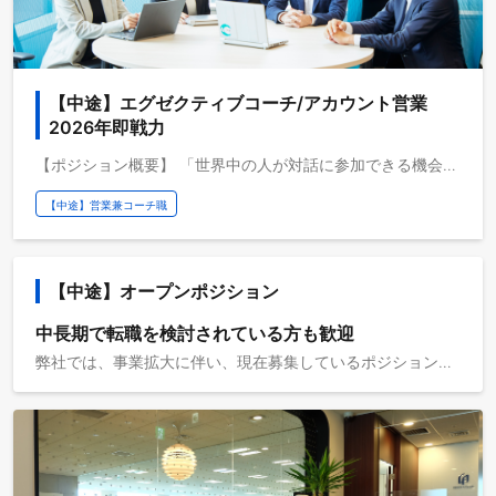
【中途】エグゼクティブコーチ/アカウント営業　
2026年即戦力
【ポジション概要】 「世界中の人が対話に参加できる機会を創り出し、社会に貢献する。」 私たちは、対話を通じて組織や社会に新しい可能性を生み出すことを使命としています。 多様な人々が、自分の考えを持ち寄り、互いの違いを活かしながら共創していく そのプロセスを支え、変革を起こすのが、コーチ・エィのコーチです。 営業として経営に深く関わり、やがて“経営者の対話パートナー”へ。 本ポジションは、アカウント営業として経営層と向き合うことから始まり、 将来的にはエグゼクティブコーチとして経営者の意思決定に伴走する存在へと進化していくキャリアです。 入社後まず期待される役割は、経営層に信頼される営業・関係構築のプロフェッショナルとして価値を発揮すること。 営業として経営者・役員クラスと対等に対話を重ねながら、経営や組織が抱える答えのないテーマに向き合い、 中長期的なパートナーとして変革を支えていきます。 また、入社直後からコーチングのトレーニングを受け、 2年程度を目安にエグゼクティブコーチとしてデビューしていただくことを期待しています。 コーチング力・組織開発力を身につけ、唯一無二のプロフェッショナルへと成長していただくポジションです。 【この仕事で得られる成長】 - 経営視点で組織全体を捉える構造的思考力 - エグゼクティブとの対話を通じた高度な関係構築力 - 営業 × 組織開発 × コーチングを横断する実践経験 - 世界標準のコーチング理論・スキル また、当社では「成果を出し続けながら、人としても成長する」ことを叶えるために、 人の成長に対する投資を非常に重視しています。 - 体系化された営業・コーチング・リーダーシップトレーニング - 実践と内省を重視した、継続的かつ質の高いフィードバック - 自身もコーチングを受けながら成長できる環境 【中長期的にどんな存在になれるのか】 - 経営者・役員の意思決定に伴走するエグゼクティブコーチ - 組織変革を内側から支える対話のプロフェッショナル - クライアントから「経営のパートナー」として信頼される存在 人と組織の可能性を開き、変化を生み出す存在へ。 【仕事概要】 ①法人営業（アカウント営業） - 経営テーマに基づく組織のビジョン・ゴールの共創 - アカウント戦略の立案と実行 - 経営層・人事との長期的な関係構築 - 組織開発プロジェクトの設計・マネジメント - 成果測定とレポーティングを通じた価値創出 ②法人営業（新規開拓） - ターゲット企業の選定と戦略的アプローチ - セミナー企画・新規チャネル開拓 - 経営層への価値提案とリレーション構築 ③コーチング - 経営層へのエグゼクティブコーチング - ミドルマネジメントへの1on1コーチング - 経営ボード向けプログラムやオンラインクラス・集合型（対面）のファシリテーション ※コーチングは、入社後の育成・経験を通じて段階的に担っていただきます。
【中途】営業兼コーチ職
【中途】オープンポジション
中長期で転職を検討されている方も歓迎
弊社では、事業拡大に伴い、現在募集しているポジションに限らず 事業をけん引していただける方、支えていただける方をオープンポジションとして募集します。 オープンポジションではその方のバックグラウンドに合わせて、弊社からご経験を活かせそうなポジションをご提案させていただきます。 最適なポジションを検討させていただくために、 エントリー情報はご自身の強みやご経験が分かるものをご提出いただけますと幸いです。 ※なお、オープンポジションはご登録いただいた全ての方との 面談・選考をお約束するものではございません。 ご経験を活かして頂けそうなポジションが発生した場合や、 採用関連のイベントを開催する場合にのみ弊社よりご連絡させて頂きます。 ※希望職種がある場合、「応募先へのメッセージ」欄にご記入ください。