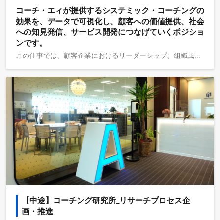
コーチ・エィが提供するシステミック・コーチングの
効果を、データで可視化し、顧客への価値提供、社会
への知見発信、サービス開発につなげていくポジショ
ンです。
この仕事では、顧客企業におけるリーダーシップ、組織風土、対話、関係性の変化などを調査・分析し、コーチングによって組織にどのような変化が生まれているのかを可視化します。 単にデータを集計・分析するだけではありません。分析結果をもとに、顧客への報告や提案、社内の意思決定、既存サービスの改善、新規サービス開発、外部への発信に活用していくことが期待されます。 個人の営業目標を持つポジションではありませんが、顧客への報告や提案の場に同席し、データの観点からプロジェクトの価値を伝える役割も担います。顧客、営業部門、サービス開発に関わるメンバーと連携しながら、データを事業やサービスの進化につなげていく仕事です。 【ポジションの魅力】 人や組織の変化は、まだ十分に可視化されていない領域です。現場で起きている変化をデータで捉え、経験的に語られてきた仮説を検証し、新たな発見として顧客や社会に届けていくことが、このポジションならではの面白さです。 人や組織の変化をデータで捉え、その知見を顧客への提案やプロジェクトの価値向上、サービス改善・開発につなげていきたい方にとって、分析と実践の両方に関われるポジションです。 【主な業務内容】 入社後は、システミック・コーチングに関するプロジェクトデータや調査データを扱いながら、以下の業務を担当していただきます。 ■コーチングプロジェクトを実行中の顧客企業における調査設計、実査、集計、分析 ※例：リーダーシップ、組織風土、対話リテラシー、上司部下の関係性など ■調査結果や分析結果をもとにした顧客向け報告資料の作成、報告・提案への同席 ■コーチングで活用する各種アセスメントの開発・改善 ■外部パネルを活用した市場調査の企画・実施・分析 ※例：上司部下の関係性、組織風土、グローバル比較調査など ■コーチングによる組織開発・組織変革の事例をデータで整理し、顧客提案やプロジェクトで活用できる形にすること ■AIや統計解析、テキスト分析などを活用した新たな分析手法の探索・導入 ■分析結果をもとにした社内向けレポート、顧客向け資料、外部発信用コンテンツの作成 【この仕事で得られる経験】 このポジションでは、一般的なデータ分析職とは異なり、人と組織の変化をテーマに、分析結果を実際のサービスや顧客価値に接続していく経験を積むことができます。たとえば、以下のような経験が得られます。 ・人や組織の変化に関する仮説を、データを使って検証する経験 ・分析結果を、顧客の経営層や人事責任者などの意思決定者に届ける経験 ・社内の経営判断に、データを通じて関わる経験 ・新たな統計解析手法、テキスト分析、AI活用などを自ら学び、業務に取り入れる経験 ・調査や分析の成果を、社外発信やコンテンツとして形にする経験 ・既存サービスの改善や新規サービス開発に、リサーチ・分析の立場から関わる経験 【将来的に担えるようになっていただきたい領域】 入社後は、まず顧客プロジェクトにおける調査・分析・報告業務を通じて、当社のコーチングサービスや組織開発の現場理解を深めていただきます。 そのうえで、1〜2年後には、よりよいコーチングサービスの開発にも関わっていただくことを期待しています。 具体的には、以下のような領域です。 ・組織開発のためのコーチングを、より効果的に提供できるようにするための現行サービスの改善 ・新規サービスの企画から開発、資料作成、顧客への試験導入、検証 ・コーチングの効果を測定する新たなアセスメントや分析手法の開発 ・人と組織の変化に関する知見の蓄積と、社内外への発信 ・データを活用したサービス価値の可視化、営業・プロジェクト支援 ＝＝＝＝＝ 【選考ステップ】 ・書類選考（書類提出、WEB適性診断回答） ・一次面接（45分）：人事、コーチング研究所メンバー ・二次選考（合計120分）：コーチング研究所メンバー 1．指定のデータ集計、分析に関するスキルチェック（90分） 2．面接（30分） ・最終面接（30分）：取締役会長、代表取締役
【中途】コーチング研究所_リサーチプロセス企
画・推進