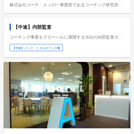
株式会社コーチ・エィの一事業部であるコーチング研究所にて、アセスメント実査・プロセス及びシステムの開発・標準化・業務改善を担当。将来的には、データの分析、インサイトの発信、アセスメントやツールの開発、企画調査、データ基盤構築も携わっていただきたいと考えています。 - アセスメントを実施するプロセスの構築 - アセスメント関連のシステム開発 - アセスメントの活用促進 - 各種アセスメントの運用、管理（配信設定、レポート作成） - アセスメントに関する、お問合せ対応（社内、社外） - 工程管理、派遣スタッフのマネージメント - プロセス標準化、業務改善 - メンバーの育成・開発（専門スキル・ノウハウやスキルの伝承含む） 【将来的に担っていただきたい領域】 - 分析用データ作成、集計分析（Tableau・Excelを主に使用）、資料作成（プレゼンテーション資料、調査レポート） - 分析テーマの策定、調査企画・実施 - 分析結果の発信 - 顧客向けレポートの作成 - アセスメント・ツールの開発
【中途】内部監査
コーチング事業をグローバルに展開する当社の内部監査ポジションを募集いたします。 監査等委員や取締役会に直接レポートする機会もあり、経営に近い視点で仕事ができます。 現担当はおりますが一部他部門を兼務しているため、 今回ご入社いただく方には、将来的に内部監査責任者として本部門を担っていただく予定です。 --------------- ▼主な業務内容 1．内部監査（業務監査） ・内部監査の計画策定、実施 ・社長への監査結果報告 ・指摘事項へのフォローアップ業務 2．J-SOX評価 ・内部統制（J-OX）評価の計画立案、実施 ・監査法人との協議 3．各部署との連携 ・リスクマネジメントコンプライアンス管理部門等との連携業務 ・監査等委員、監査法人との三様監査 --------------- ▼ポジションの魅力 ・経営層に近い立場で会社全体を俯瞰しながら、ガバナンス・リスク管理・内部統制を支えるポジションです。 単なるチェック機能に留まらず、業務改善や効率化の提案を通じて、会社の成長に直接貢献できるやりがいがあります。 ・会計や監査の専門性を磨くことはもちろん、海外拠点監査にも携わることが可能なため、 グローバルに活躍できるキャリアパスを手に入れることができます。 ・コーチング事業を営んでいることもあり、社員同士のコミュニケーションをとても大切にする環境です。 ・当社が提供するコーチングのトレーニングプログラムに参加することができ、最短半年程度で資格取得も可能です。 ---------------
【中途】バック・ミドルオフィス職