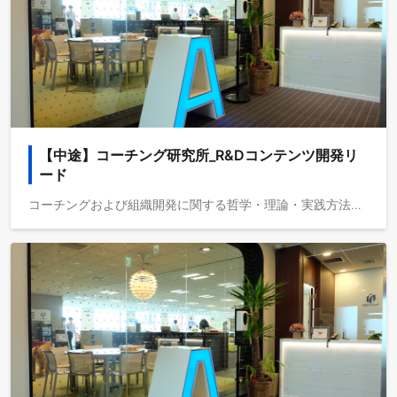
【中途】コーチング研究所_R&Dコンテンツ開発リ
ード
コーチングおよび組織開発に関する哲学・理論・実践方法を研究し、当社の新しいサービス創出や既存プロジェクトの品質向上に取り組むポジションです。 私たちCoachAは、日本におけるコーチングの先駆者として、25年以上にわたり「人と組織の変革」に挑み続けてきました。 この長い歩みを支えてきたのは、絶え間ない学びと自己革新です。 人の変容にとって本当に重要なものは何か？ なぜ組織は変わらないのか？ 変化の時代に、人間はどう生きるべきか？ こうした問いを、哲学の視点からも、科学の角度からも探求し続けることで、私たちはコーチングをただのスキルにとどめず、社会を変える力へと発展させてきました。 その中核を担っているのが、R&D（リサーチ＆ディベロップメント）機能です。 このポジションは、CoachAの知の最前線に立ち、未来のコーチングを形づくる役割を担って頂きます。 --------------- ▼主な業務内容 １．コーチングプログラムの見直し・強化 既存のコーチングプログラムを継続的に評価・改訂し、組織やクライアントのニーズに合致した効果的で実践的な内容へと進化させる。 ２．リサーチと手法開発 コーチングに関連する分野・理論・ツール・手法について幅広く調査し、最新の知見を革新的なアプローチやフレームワークとして開発・実装する。 ３．外部との連携・知見交流 外部の専門家や有識者と戦略的なつながりを築き、最先端のアイデアを組織に取り入れることで、知識基盤と専門性を強化する。 ４．社内教育と学習文化の醸成 新しいプロダクトや最新トレンド、進化する手法を社内に共有・教育し、継続的な学習と専門性向上の文化をリードする --------------- ▼ポジションの魅力 ・日本国内にとどまらず、世界中の有識者や実践者とつながり、コーチング、組織開発の領域における最先端の知見を取り入れると同時に、コーチングプログラムコンテンツの作成にも携わることができます。 ・コーチング事業を営んでいることもあり、社員同士のコミュニケーションをとても大切にする環境です。 ・当社が提供するコーチングのトレーニングプログラムに参加することができ、最短半年程度で資格取得も可能です。 ---------------