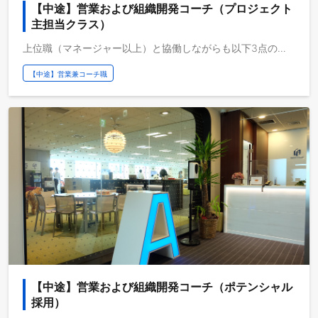
【中途】営業および組織開発コーチ（プロジェクト
主担当クラス）
上位職（マネージャー以上）と協働しながらも以下3点の業務について同時にご担当頂くことを期待します。 【仕事概要】 ①法人営業 ・クライアント企業の役員～人事担当者に対し、複数のプログラムを組み合わせた組織開発プロジェクトを提案し、受注までを自ら主導する。 →ご自身のネットワークやイベントでの集客を活用し商談の機会を自ら創出する。 →組織変革ニーズをクライアント企業と共に言語化し提案書を作成しプレゼンテーションを担当する。 →受注後、プロジェクト開始までにプロジェクト設計書を作成する。 ※複数企業、複数案件を同時にご担当いただきます。 ※営業主担当としてメンバーをリードいただきます。 ②プロジェクトマネジメント ・成果創出に向けて、社内の担当コーチやクライアント企業とコミュニケーションを担当し、進捗管理、品質管理を行う。 →プロジェクト担当のコーチが確実にプログラム提供できるよう進捗管理を行う。 →クライアント企業のプロジェクト事務局とのコミュケーションを担当し、プロジェクト実行上発生した問題解決にあたる。 →コーチエィの哲学をオーナーや事務局担当者により理解していただきリピート受注につなげるため、イベントや書籍などコーチングに関する情報を共有し興味を喚起する。 ※中小規模案件では、上記をご自身で主導いただくことを期待します。 ※複数企業、複数案件を同時にご担当いただきます。 ※プロジェクト主担当としてメンバーをリードし実務管理や日程調整に責任をもっていただきます。 ③コーチング ・事業責任者～ミドルマネジメント層への1on1コーチングを担当する。 ・オンラインクラスや組織変革プロジェクトの集合プログラム（キックオフ・中間/成果共有会）のファシリテーションを担当する。 ーーーーーーーーーーーーーーーーーーーーーーーーーーーーーーーーーーーーーーーーーー 【この先のキャリアパス】 プロジェクト主担当クラスとして業務を体得した先には、 プロジェクト責任者クラスへと昇格いただき以下の役割を担っていただくことを期待しています。 ・プライム上場系企業のトップ～役員クラスとのネットワークを活かし、大規模取引企業を自ら開拓する。 ・経営層へのエグゼクティブ・コーチング を担当する。 など。
【中途】営業兼コーチ職
【中途】営業および組織開発コーチ（ポテンシャル
採用）