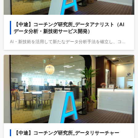
【中途】コーチング研究所_データアナリスト（AI
データ分析・新技術サービス開発）
AI・新技術を活用して新たなデータ分析手法を確立し、コーチングの可能性を追求し、組織課題の見える化に取り組むポジションです。 コーチ・エィは、コーチング研究所の設立以降、長年、コーチングに関する様々なデータを蓄積し、未来のコーチングの創造に挑戦し続けてきました。 そのデータには、テキストデータ（セッションデータ等）や音声データを含み、分析の可能性は無限大です。 私たちと一緒にその魅力的なデータを用いた分析技術や新サービスの開発に情熱を注ぎたい方を募集します。 【主な業務内容】 AI・新技術を活用した分析手法・モデルの確立と実用化。 最適な分析手法と手順を設計し、大規模言語モデルにおけるプロンプトの作成等エンジニアとともに分析を遂行し、コーチング研究所リサーチャーとともにお客様への提供物として完成させる、そのPDCAを実行する、一連の業務を担っていただきます。 最先端のAIコーチング事業チームとも密に連携します。 【意欲、経験、能力に応じて担っていただきたい業務】 - さらに広範なAI・新技術活用手法の開発 - ツール開発のプロジェクトマネジメント - 外部機関（ベンダー、パートナー企業、大学など）との連携と共同研究推進 - 研究成果のビジネス活用戦略の策定
【中途】コーチング研究所_データリサーチャー